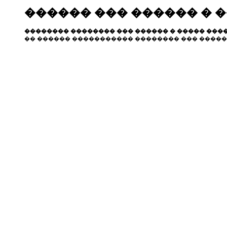
������ ��� ������ � 
�������� �������� ��� ������ � ����� ����
�� ������ ����������� �������� ��� �����