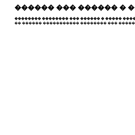
������ ��� ������ � 
�������� �������� ��� ������ � ����� ����
�� ������ ����������� �������� ��� �����