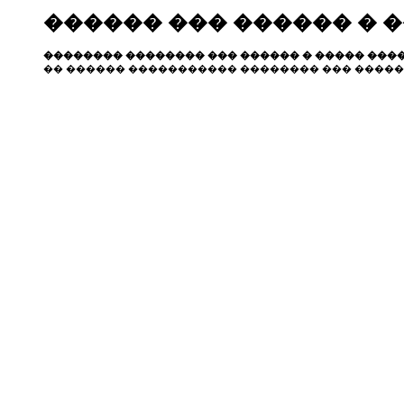
������ ��� ������ � 
�������� �������� ��� ������ � ����� ����
�� ������ ����������� �������� ��� �����