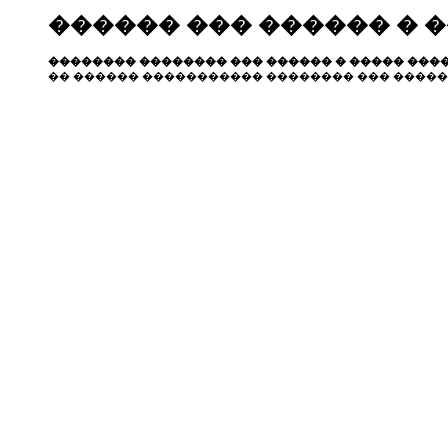
������ ��� ������ � 
�������� �������� ��� ������ � ����� ����
�� ������ ����������� �������� ��� �����