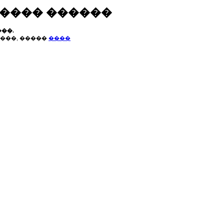
����� ������
��.
���, �����
����