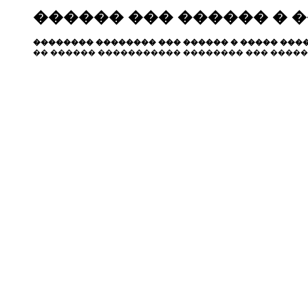
������ ��� ������ � 
�������� �������� ��� ������ � ����� ����
�� ������ ����������� �������� ��� �����