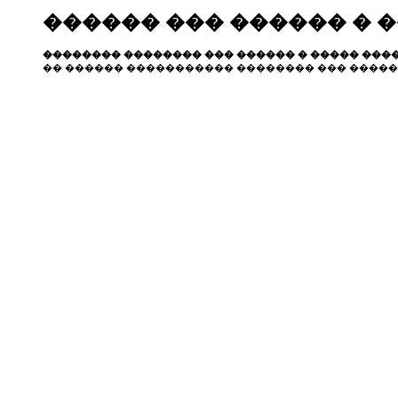
������ ��� ������ � 
�������� �������� ��� ������ � ����� ����
�� ������ ����������� �������� ��� �����