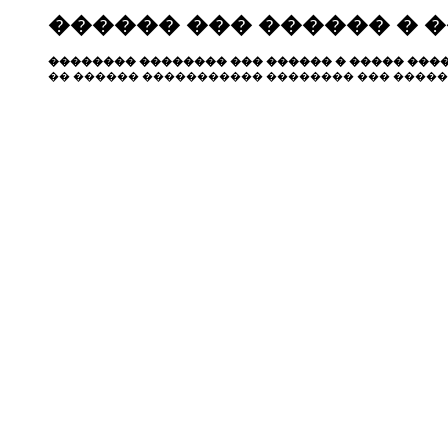
������ ��� ������ � 
�������� �������� ��� ������ � ����� ����
�� ������ ����������� �������� ��� �����