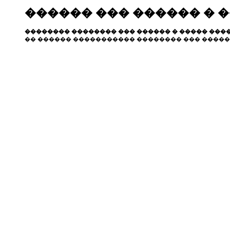
������ ��� ������ � 
�������� �������� ��� ������ � ����� ����
�� ������ ����������� �������� ��� �����