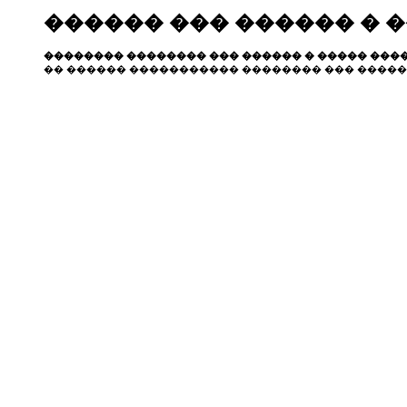
������ ��� ������ � 
�������� �������� ��� ������ � ����� ����
�� ������ ����������� �������� ��� �����