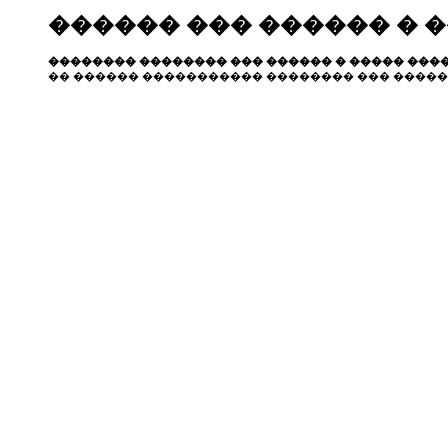
������ ��� ������ � 
�������� �������� ��� ������ � ����� ����
�� ������ ����������� �������� ��� �����