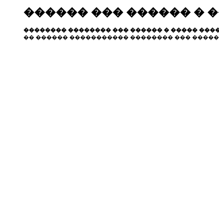
������ ��� ������ � 
�������� �������� ��� ������ � ����� ����
�� ������ ����������� �������� ��� �����