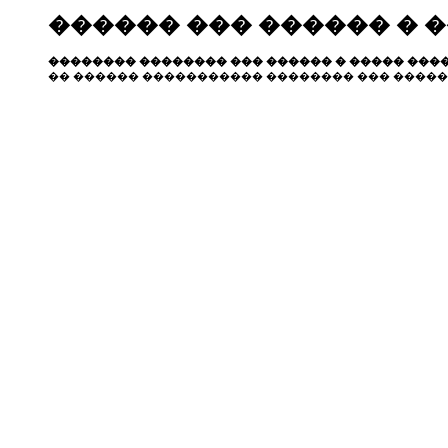
������ ��� ������ � 
�������� �������� ��� ������ � ����� ����
�� ������ ����������� �������� ��� �����