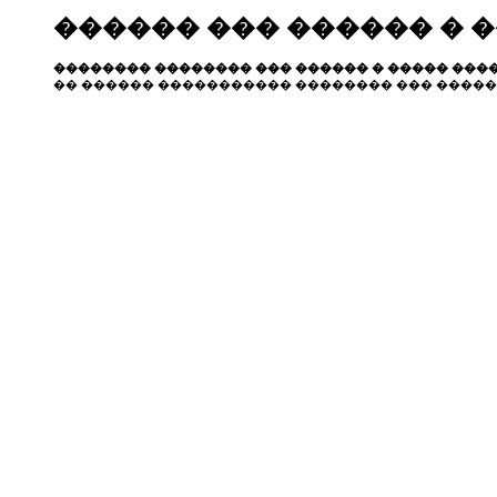
������ ��� ������ � 
�������� �������� ��� ������ � ����� ����
�� ������ ����������� �������� ��� �����