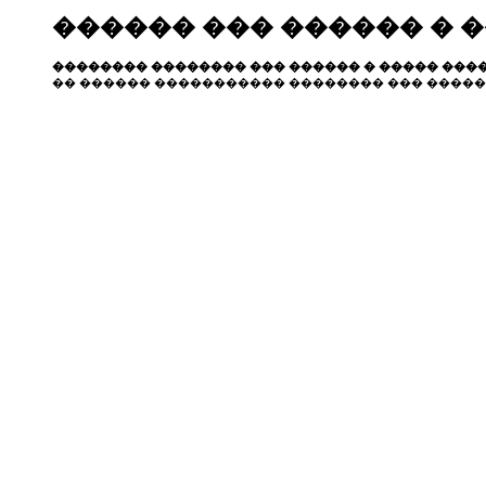
������ ��� ������ � 
�������� �������� ��� ������ � ����� ����
�� ������ ����������� �������� ��� �����