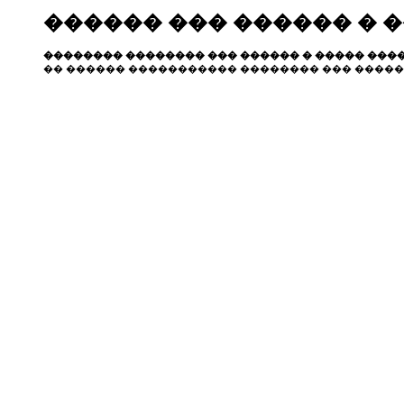
������ ��� ������ � 
�������� �������� ��� ������ � ����� ����
�� ������ ����������� �������� ��� �����