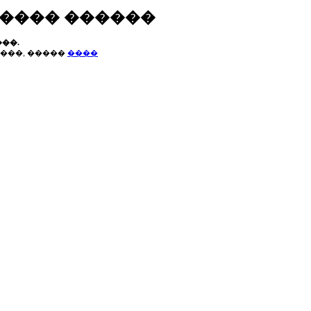
����� ������
��.
���, �����
����