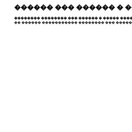
������ ��� ������ � 
�������� �������� ��� ������ � ����� ����
�� ������ ����������� �������� ��� �����