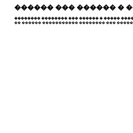
������ ��� ������ � 
�������� �������� ��� ������ � ����� ����
�� ������ ����������� �������� ��� �����