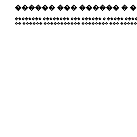
������ ��� ������ � 
�������� �������� ��� ������ � ����� ����
�� ������ ����������� �������� ��� �����