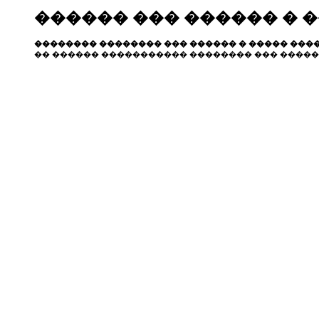
������ ��� ������ � 
�������� �������� ��� ������ � ����� ����
�� ������ ����������� �������� ��� �����