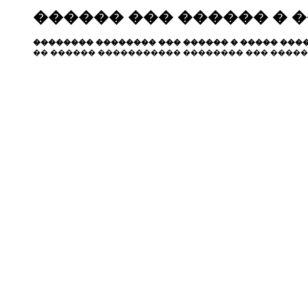
������ ��� ������ � 
�������� �������� ��� ������ � ����� ����
�� ������ ����������� �������� ��� �����