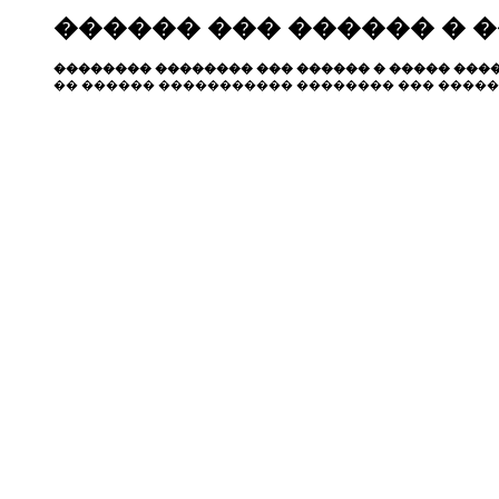
������ ��� ������ � 
�������� �������� ��� ������ � ����� ����
�� ������ ����������� �������� ��� �����