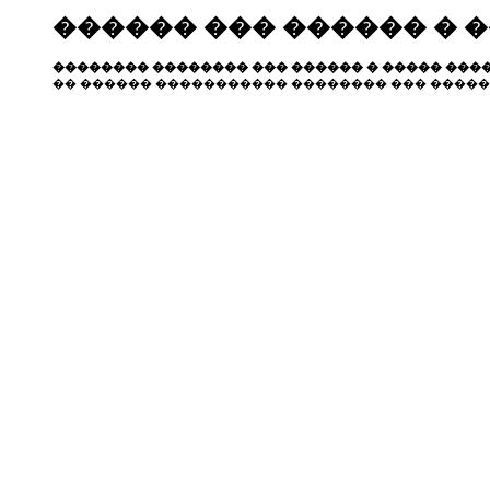
������ ��� ������ � 
�������� �������� ��� ������ � ����� ����
�� ������ ����������� �������� ��� �����