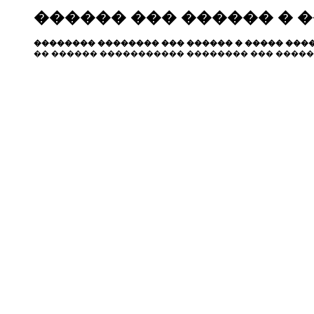
������ ��� ������ � 
�������� �������� ��� ������ � ����� ����
�� ������ ����������� �������� ��� �����