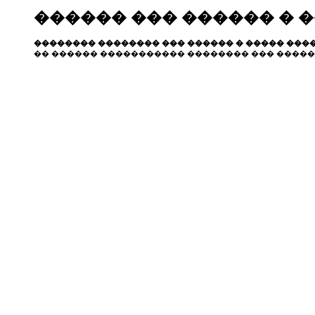
������ ��� ������ � 
�������� �������� ��� ������ � ����� ����
�� ������ ����������� �������� ��� �����