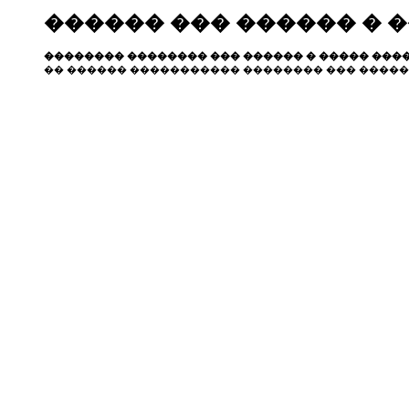
������ ��� ������ � 
�������� �������� ��� ������ � ����� ����
�� ������ ����������� �������� ��� �����