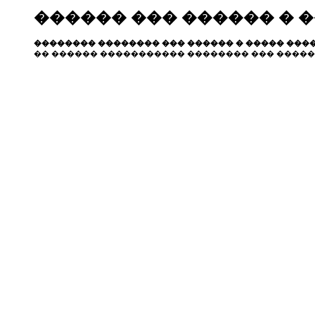
������ ��� ������ � 
�������� �������� ��� ������ � ����� ����
�� ������ ����������� �������� ��� �����