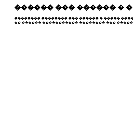
������ ��� ������ � 
�������� �������� ��� ������ � ����� ����
�� ������ ����������� �������� ��� �����