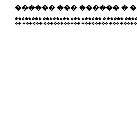
������ ��� ������ � 
�������� �������� ��� ������ � ����� ����
�� ������ ����������� �������� ��� �����