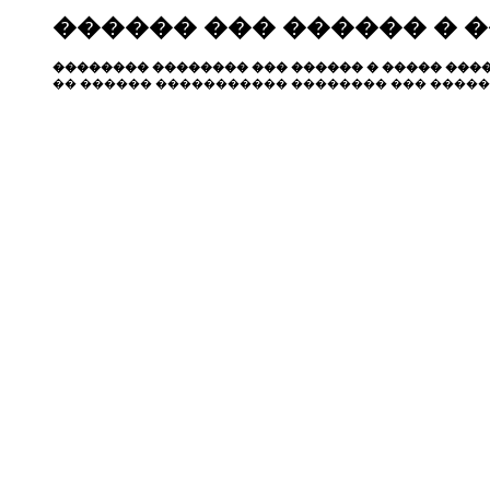
������ ��� ������ � 
�������� �������� ��� ������ � ����� ����
�� ������ ����������� �������� ��� �����