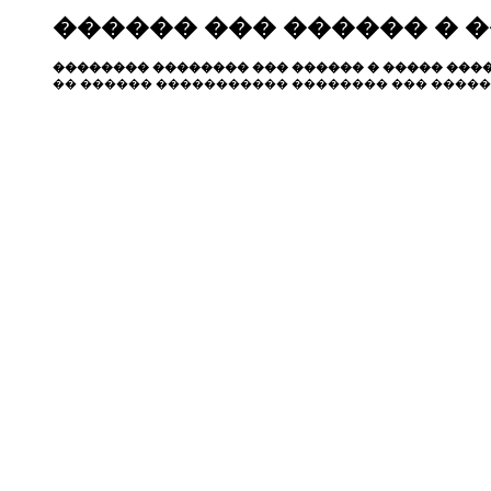
������ ��� ������ � 
�������� �������� ��� ������ � ����� ����
�� ������ ����������� �������� ��� �����