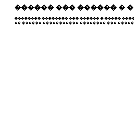
������ ��� ������ � 
�������� �������� ��� ������ � ����� ����
�� ������ ����������� �������� ��� �����