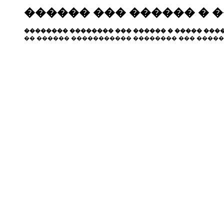
������ ��� ������ � 
�������� �������� ��� ������ � ����� ����
�� ������ ����������� �������� ��� �����