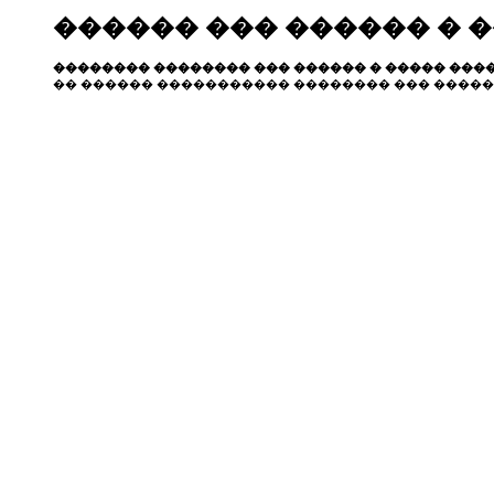
������ ��� ������ � 
�������� �������� ��� ������ � ����� ����
�� ������ ����������� �������� ��� �����