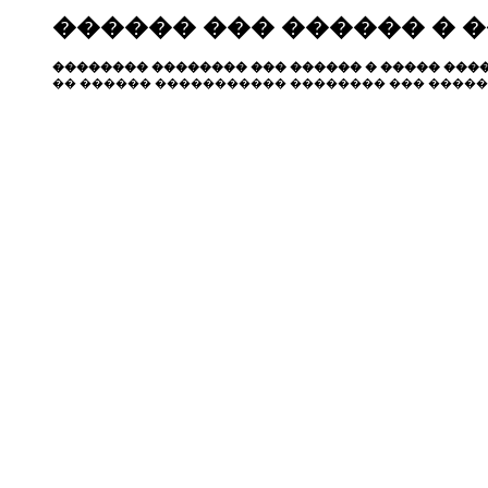
������ ��� ������ � 
�������� �������� ��� ������ � ����� ����
�� ������ ����������� �������� ��� �����