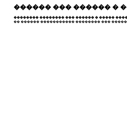
������ ��� ������ � 
�������� �������� ��� ������ � ����� ����
�� ������ ����������� �������� ��� �����