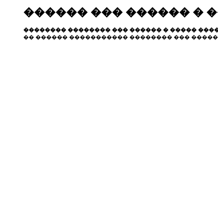
������ ��� ������ � 
�������� �������� ��� ������ � ����� ����
�� ������ ����������� �������� ��� �����