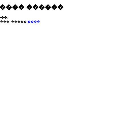
����� ������
��.
���, �����
����