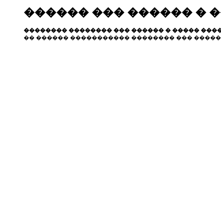
������ ��� ������ � 
�������� �������� ��� ������ � ����� ����
�� ������ ����������� �������� ��� �����