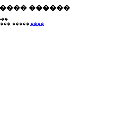
����� ������
��.
���, �����
����