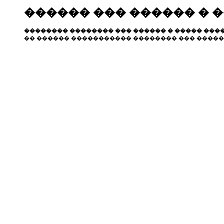
������ ��� ������ � 
�������� �������� ��� ������ � ����� ����
�� ������ ����������� �������� ��� �����