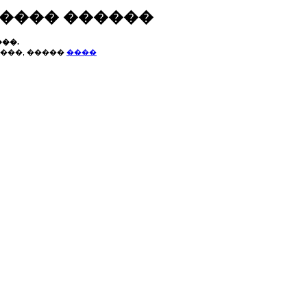
����� ������
��.
���, �����
����