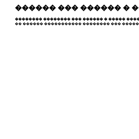
������ ��� ������ � 
�������� �������� ��� ������ � ����� ����
�� ������ ����������� �������� ��� �����