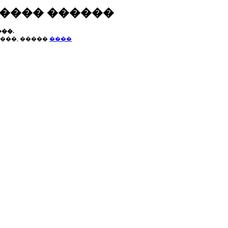
����� ������
��.
���, �����
����