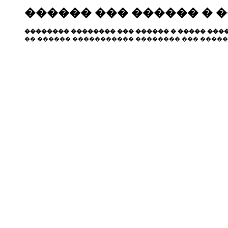
������ ��� ������ � 
�������� �������� ��� ������ � ����� ����
�� ������ ����������� �������� ��� �����