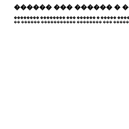
������ ��� ������ � 
�������� �������� ��� ������ � ����� ����
�� ������ ����������� �������� ��� �����