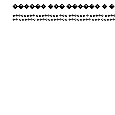
������ ��� ������ � 
�������� �������� ��� ������ � ����� ����
�� ������ ����������� �������� ��� �����