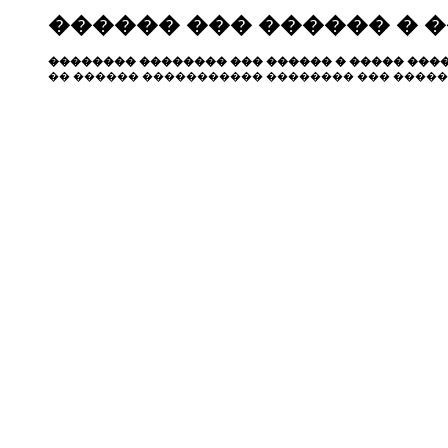
������ ��� ������ � 
�������� �������� ��� ������ � ����� ����
�� ������ ����������� �������� ��� �����