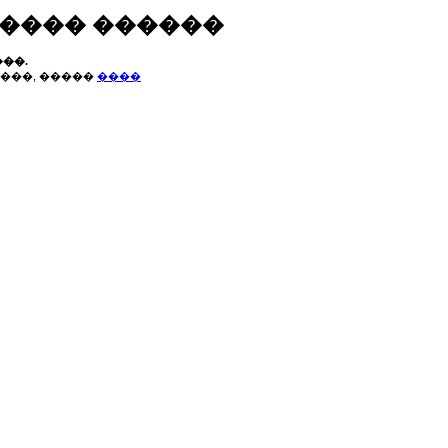
����� ������
��.
���, �����
����