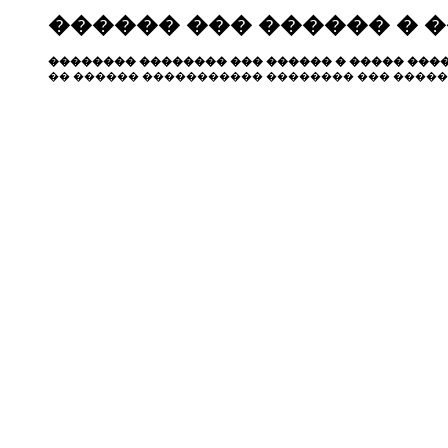
������ ��� ������ � 
�������� �������� ��� ������ � ����� ����
�� ������ ����������� �������� ��� �����