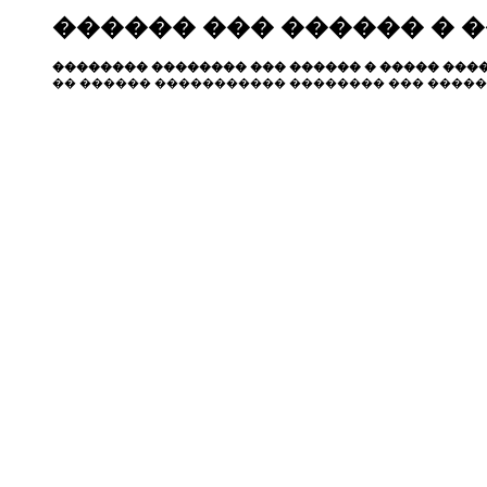
������ ��� ������ � 
�������� �������� ��� ������ � ����� ����
�� ������ ����������� �������� ��� �����