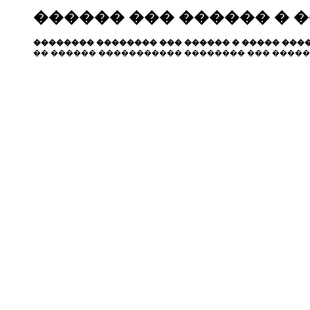
������ ��� ������ � 
�������� �������� ��� ������ � ����� ����
�� ������ ����������� �������� ��� �����