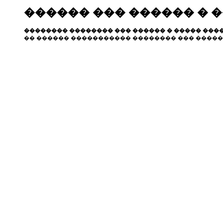
������ ��� ������ � 
�������� �������� ��� ������ � ����� ����
�� ������ ����������� �������� ��� �����