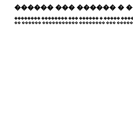
������ ��� ������ � 
�������� �������� ��� ������ � ����� ����
�� ������ ����������� �������� ��� �����