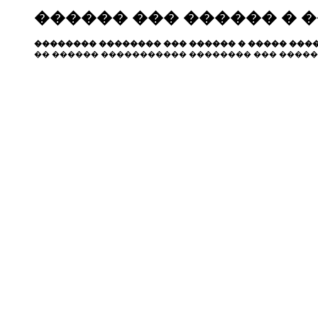
������ ��� ������ � 
�������� �������� ��� ������ � ����� ����
�� ������ ����������� �������� ��� �����