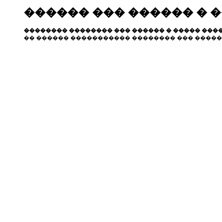
������ ��� ������ � 
�������� �������� ��� ������ � ����� ����
�� ������ ����������� �������� ��� �����